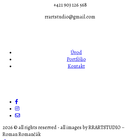
+421 903 126 568
rrartstudio@gmail.com
Úvod
Portfólio
Kontakt
2026
© all rights reserved - all images by RRARTSTUDIO –
Roman Romančák