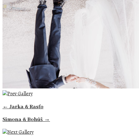
← Jarka & Rasťo
Simona & Bohúš →